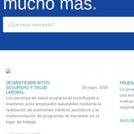
mucho más.
DESMINTIENDO MITOS
PRUEB
SEGURIDAD Y SALUD
29 mayo, 2024
La prue
LABORAL
una em
Los servicios de salud ocupacional contribuyen a
evaluar
mantener a los empleados saludables mediante la
respirat
realización de exámenes médicos periódicos y la
implementación de programas de bienestar en el
MÁS D
lugar de trabajo.