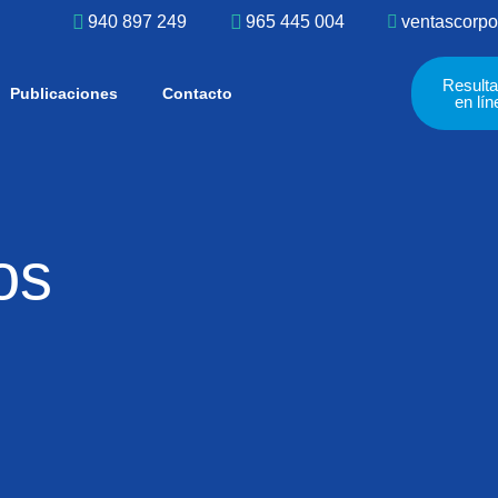
940 897 249
965 445 004
ventascorpo
Result
Publicaciones
Contacto
en lín
os