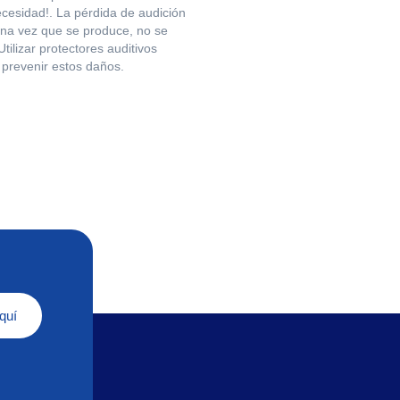
ecesidad!. La pérdida de audición
 una vez que se produce, no se
tilizar protectores auditivos
prevenir estos daños.
quí