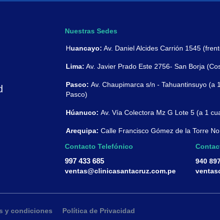
Nuestras Sedes
H
uancayo:
Av. Daniel Alcides Carrión 1545 (frent
Lima:
Av. Javier Prado Este 2756- San Borja (Cost
Pasco:
Av. Chaupimarca s/n - Tahuantinsuyo (a 1
d
Pasco)
Húanuco:
Av. Vía Colectora Mz G Lote 5 (a 1 cu
Arequipa:
Calle Francisco Gómez de la Torre No.
Contacto Telefónico
Contac
997 433 685
940 89
ventas@clinicasantacruz.com.pe
ventas
s y condiciones
Política de Privacidad