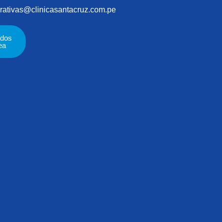
rativas@clinicasantacruz.com.pe
ados
ea