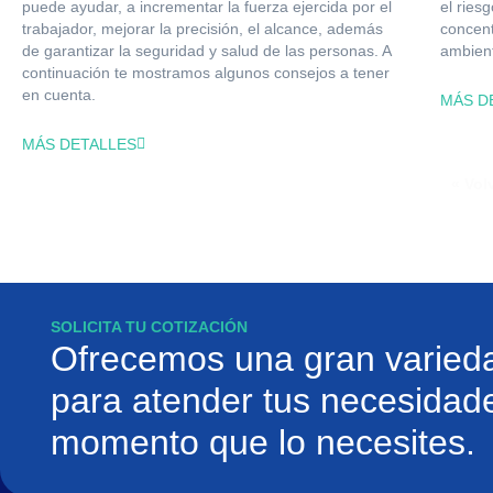
puede ayudar, a incrementar la fuerza ejercida por el
el ries
trabajador, mejorar la precisión, el alcance, además
concent
de garantizar la seguridad y salud de las personas. A
ambien
continuación te mostramos algunos consejos a tener
en cuenta.
MÁS D
MÁS DETALLES
« Vol
SOLICITA TU COTIZACIÓN
Ofrecemos una gran varieda
para atender tus necesidade
momento que lo necesites.