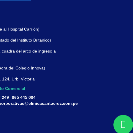
e al Hospital Carrión)
ado del Instituto Británico)
 cuadra del arco de ingreso a
adra del Colegio Innova)
 124, Urb. Victoria
to Comercial
7 249
965 445 004
corporativas@clinicasantacruz.com.pe