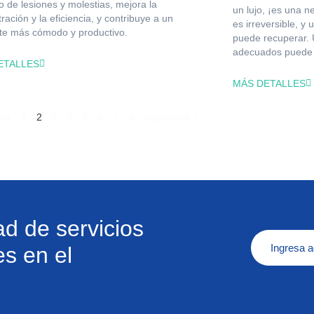
go de lesiones y molestias, mejora la
un lujo, ¡es una n
ración y la eficiencia, y contribuye a un
es irreversible, y
te más cómodo y productivo.
puede recuperar. U
adecuados puede 
ETALLES
MÁS DETALLES
ver
1
2
3
4
5
6
7
8
Siguiente »
d de servicios
Ingresa a
s en el