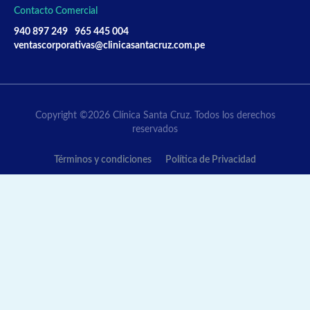
Contacto Comercial
940 897 249
965 445 004
ventascorporativas@clinicasantacruz.com.pe
Copyright ©2026 Clínica Santa Cruz. Todos los derechos
reservados
Términos y condiciones
Política de Privacidad