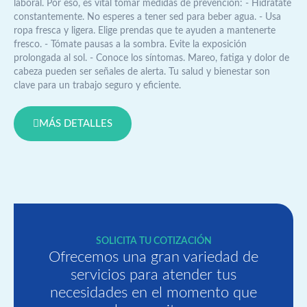
laboral. Por eso, es vital tomar medidas de prevención: - Hidrátate
constantemente. No esperes a tener sed para beber agua. - Usa
ropa fresca y ligera. Elige prendas que te ayuden a mantenerte
fresco. - Tómate pausas a la sombra. Evite la exposición
prolongada al sol. - Conoce los síntomas. Mareo, fatiga y dolor de
cabeza pueden ser señales de alerta. Tu salud y bienestar son
clave para un trabajo seguro y eficiente.
MÁS DETALLES
SOLICITA TU COTIZACIÓN
Ofrecemos una gran variedad de
servicios para atender tus
necesidades en el momento que