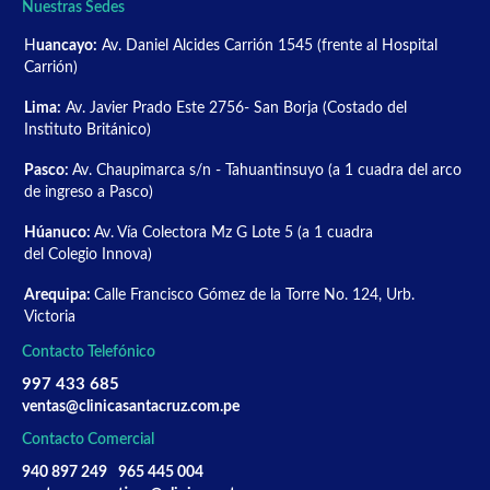
Nuestras Sedes
H
uancayo:
Av. Daniel Alcides Carrión 1545 (frente al Hospital
Carrión)
Lima:
Av. Javier Prado Este 2756- San Borja (Costado del
Instituto Británico)
Pasco:
Av. Chaupimarca s/n - Tahuantinsuyo (a 1 cuadra del arco
de ingreso a Pasco)
Húanuco:
Av. Vía Colectora Mz G Lote 5 (a 1 cuadra
del Colegio Innova)
Arequipa:
Calle Francisco Gómez de la Torre No. 124, Urb.
Victoria
Contacto Telefónico
997 433 685
ventas@clinicasantacruz.com.pe
Contacto Comercial
940 897 249
965 445 004