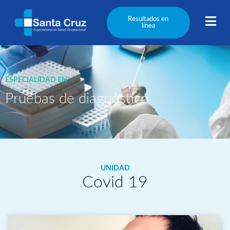
content
Resultados en
línea
ESPECIALIDAD EN
Pruebas de diagnóstico
UNIDAD
Covid 19