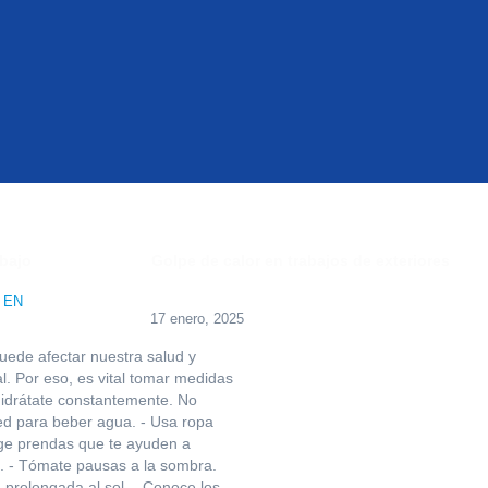
 EN
17 enero, 2025
uede afectar nuestra salud y
l. Por eso, es vital tomar medidas
Hidrátate constantemente. No
ed para beber agua. - Usa ropa
lige prendas que te ayuden a
. - Tómate pausas a la sombra.
n prolongada al sol. - Conoce los