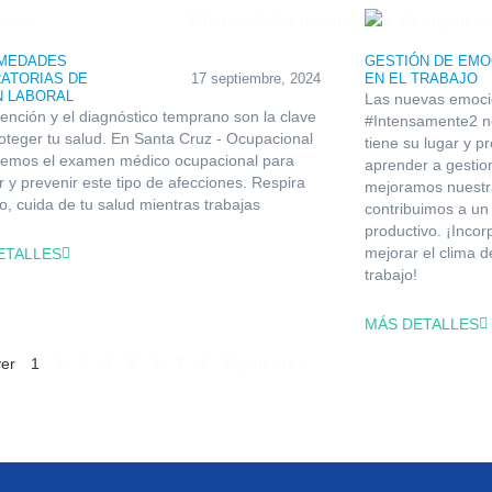
MEDADES
GESTIÓN DE EMO
ATORIAS DE
17 septiembre, 2024
EN EL TRABAJO
N LABORAL
Las nuevas emoci
ención y el diagnóstico temprano son la clave
#Intensamente2 n
oteger tu salud. En Santa Cruz - Ocupacional
tiene su lugar y p
ecemos el examen médico ocupacional para
aprender a gestion
r y prevenir este tipo de afecciones. Respira
mejoramos nuestra
lo, cuida de tu salud mientras trabajas
contribuimos a un
productivo. ¡Inco
mejorar el clima 
ETALLES
trabajo!
MÁS DETALLES
ver
1
2
3
4
5
6
7
8
Siguiente »