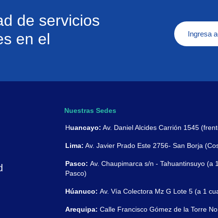
d de servicios
Ingresa a
s en el
Nuestras Sedes
H
uancayo:
Av. Daniel Alcides Carrión 1545 (frent
Lima:
Av. Javier Prado Este 2756- San Borja (Cost
Pasco:
Av. Chaupimarca s/n - Tahuantinsuyo (a 1
d
Pasco)
Húanuco:
Av. Vía Colectora Mz G Lote 5 (a 1 cu
Arequipa:
Calle Francisco Gómez de la Torre No.