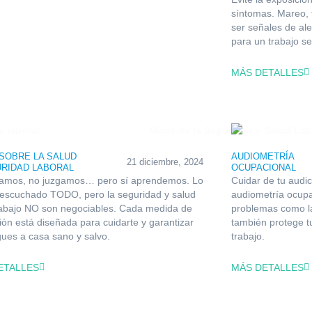
síntomas. Mareo, 
ser señales de ale
para un trabajo se
MÁS DETALLES
SOBRE LA SALUD
AUDIOMETRÍA
21 diciembre, 2024
URIDAD LABORAL
OCUPACIONAL
amos, no juzgamos… pero sí aprendemos. Lo
Cuidar de tu audic
escuchado TODO, pero la seguridad y salud
audiometría ocupa
rabajo NO son negociables. Cada medida de
problemas como la
ión está diseñada para cuidarte y garantizar
también protege tu
gues a casa sano y salvo.
trabajo.
ETALLES
MÁS DETALLES