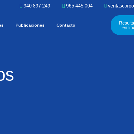
940 897 249
965 445 004
ventascorpo
Result
es
Publicaciones
Contacto
en lín
os