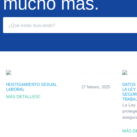
mucho más.
HOSTIGAMIENTO SEXUAL
DATOS
27 febrero, 2025
LABORAL
LA LEY
SEGURI
MÁS DETALLES
TRABA
La Ley 
protege
asegura
MÁS D