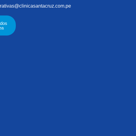
rativas@clinicasantacruz.com.pe
ados
ea