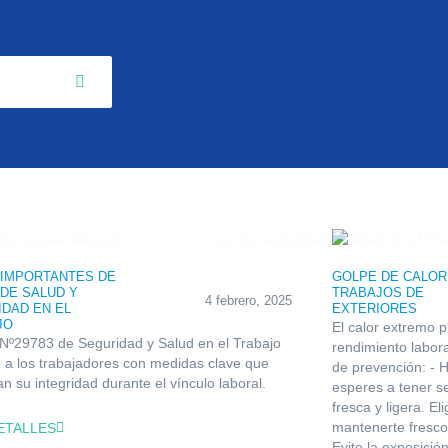
 IMPORTANTES DE
GOLPE DE CALOR
 DE SALUD Y
TRABAJOS DE
4 febrero, 2025
DAD EN EL
EXTERIORES
JO
El calor extremo p
Nº29783 de Seguridad y Salud en el Trabajo
rendimiento labora
 a los trabajadores con medidas clave que
de prevención: - 
n su integridad durante el vínculo laboral.
esperes a tener s
fresca y ligera. E
mantenerte fresco
ETALLES
Evite la exposició