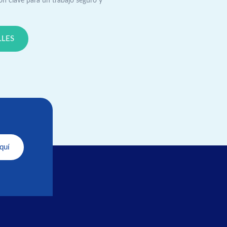
son clave para un trabajo seguro y
LLES
quí