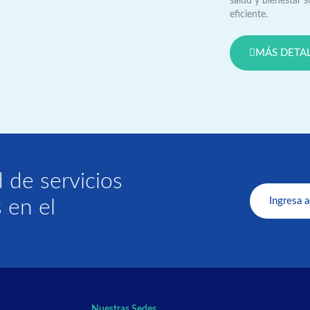
salud y bienestar 
eficiente.
MÁS DETA
 de servicios
Ingresa a
 en el
Nuestras Sedes