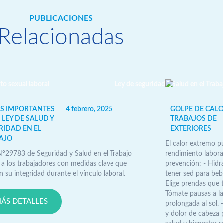
PUBLICACIONES
Relacionadas
S IMPORTANTES
4 febrero, 2025
GOLPE DE CALO
 LEY DE SALUD Y
TRABAJOS DE
RIDAD EN EL
EXTERIORES
AJO
El calor extremo p
Nº29783 de Seguridad y Salud en el Trabajo
rendimiento labora
 a los trabajadores con medidas clave que
prevención: - Hidr
 su integridad durante el vínculo laboral.
tener sed para bebe
Elige prendas que 
Tómate pausas a la
ÁS DETALLES
prolongada al sol.
y dolor de cabeza 