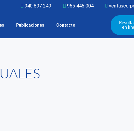
940 897 249
965 445 004
ventascorpo
Result
tes
Publicaciones
Contacto
en lín
SUALES