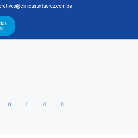
rativas@clinicasantacruz.com.pe
ados
ea