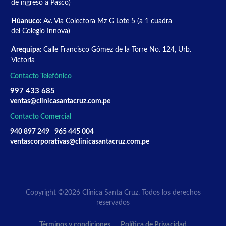
de ingreso a Pasco)
Húanuco:
Av. Vía Colectora Mz G Lote 5 (a 1 cuadra
del Colegio Innova)
Arequipa:
Calle Francisco Gómez de la Torre No. 124, Urb.
Victoria
Contacto Telefónico
997 433 685
ventas@clinicasantacruz.com.pe
Contacto Comercial
940 897 249
965 445 004
ventascorporativas@clinicasantacruz.com.pe
Copyright ©2026 Clínica Santa Cruz. Todos los derechos
reservados
Términos y condiciones
Política de Privacidad