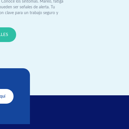
 - Conoce los síntomas. Mareo, fatiga
pueden ser señales de alerta. Tu
son clave para un trabajo seguro y
LLES
quí