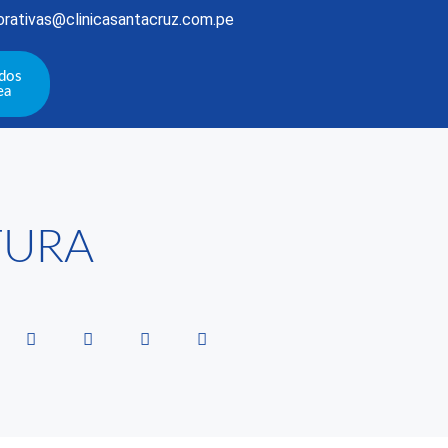
rativas@clinicasantacruz.com.pe
ados
ea
TURA