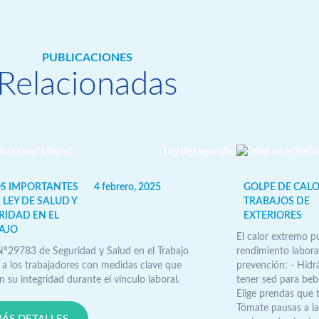
PUBLICACIONES
Relacionadas
S IMPORTANTES
4 febrero, 2025
GOLPE DE CALO
 LEY DE SALUD Y
TRABAJOS DE
RIDAD EN EL
EXTERIORES
AJO
El calor extremo p
Nº29783 de Seguridad y Salud en el Trabajo
rendimiento labora
 a los trabajadores con medidas clave que
prevención: - Hidr
 su integridad durante el vínculo laboral.
tener sed para bebe
Elige prendas que 
Tómate pausas a la