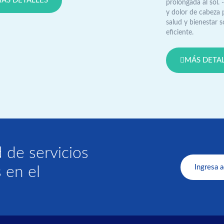
ÁS DETALLES
prolongada al sol.
y dolor de cabeza 
salud y bienestar 
eficiente.
MÁS DETA
 de servicios
Ingresa a
 en el