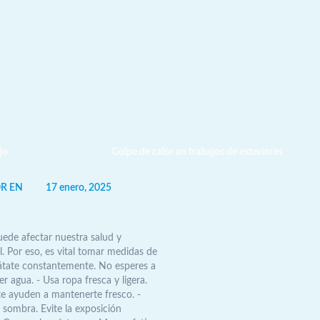
R EN
17 enero, 2025
uede afectar nuestra salud y
l. Por eso, es vital tomar medidas de
átate constantemente. No esperes a
r agua. - Usa ropa fresca y ligera.
te ayuden a mantenerte fresco. -
 sombra. Evite la exposición