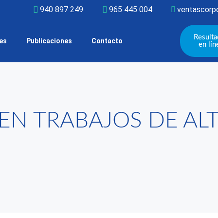
940 897 249
965 445 004
ventascorpo
Result
tes
Publicaciones
Contacto
en lín
 EN TRABAJOS DE AL