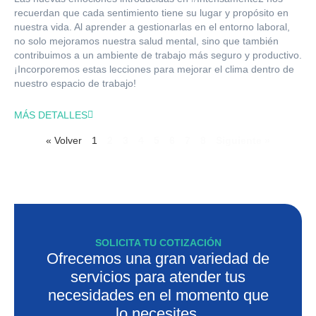
recuerdan que cada sentimiento tiene su lugar y propósito en
nuestra vida. Al aprender a gestionarlas en el entorno laboral,
no solo mejoramos nuestra salud mental, sino que también
contribuimos a un ambiente de trabajo más seguro y productivo.
¡Incorporemos estas lecciones para mejorar el clima dentro de
nuestro espacio de trabajo!
MÁS DETALLES
« Volver
1
2
3
4
5
6
7
8
Siguiente »
SOLICITA TU COTIZACIÓN
Ofrecemos una gran variedad de
servicios para atender tus
necesidades en el momento que
lo necesites.