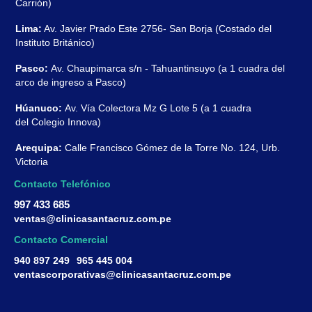
Carrión)
Lima:
Av. Javier Prado Este 2756- San Borja (Costado del
Instituto Británico)
Pasco:
Av. Chaupimarca s/n - Tahuantinsuyo (a 1 cuadra del
arco de ingreso a Pasco)
Húanuco:
Av. Vía Colectora Mz G Lote 5 (a 1 cuadra
del Colegio Innova)
Arequipa:
Calle Francisco Gómez de la Torre No. 124, Urb.
Victoria
Contacto Telefónico
997 433 685
ventas@clinicasantacruz.com.pe
Contacto Comercial
940 897 249
965 445 004
ventascorporativas@clinicasantacruz.com.pe